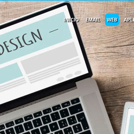
INICIO
EMAIL
WEB
APL
INICIO
EMAIL
WEB
APLICACIONES
CLOUD
SOPORTE
CONTACTO