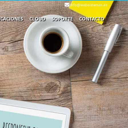
info@websistemas.es
ICACIONES
CLOUD
SOPORTE
CONTACTO